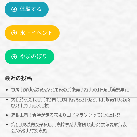
体験する
水上イベント
やまのぼり
最近の投稿
市房山登山×温泉×ジビエ飯のご褒美！極上の1日in『美野里』
大自然を楽しむ「第4回 江代山GOGOトレイル」標高1100mを
駆け上れ！in水上村
箱根王者！青学が走る花より団子マラソンって?!水上村!?
第1回奥球磨女子駅伝！高校生が実業団と走る“本気の駅伝大
会”が水上村で実現