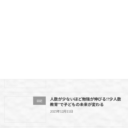
ジ・ものまね王「コロッケ」登場の2日
間イベント
2026年3月13日
走った人だけが味わえる最高のご褒美！
イベント
第9回 水上マウンテンパーティー
【5km・25km・53km】
2026年2月5日
走って！食べて！春を満喫！第55回 花よ
イベント
り団子マラソン大会in水上村
2026年2月5日
人数が少ないほど勉強が伸びる!?少人数
日記
教育”で子どもの未来が変わる
2025年12月11日