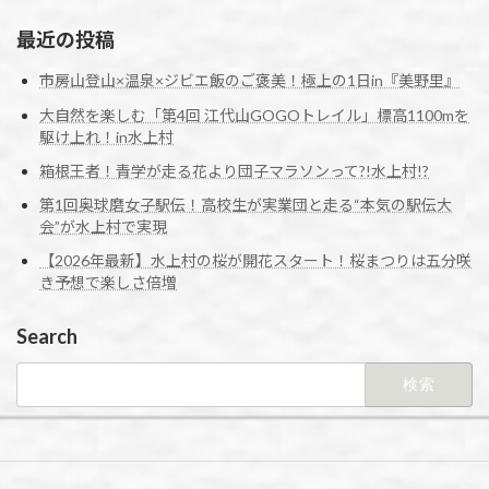
最近の投稿
市房山登山×温泉×ジビエ飯のご褒美！極上の1日in『美野里』
大自然を楽しむ「第4回 江代山GOGOトレイル」標高1100mを
駆け上れ！in水上村
箱根王者！青学が走る花より団子マラソンって?!水上村!?
第1回奥球磨女子駅伝！高校生が実業団と走る“本気の駅伝大
会”が水上村で実現
【2026年最新】水上村の桜が開花スタート！桜まつりは五分咲
き予想で楽しさ倍増
Search
検
索: