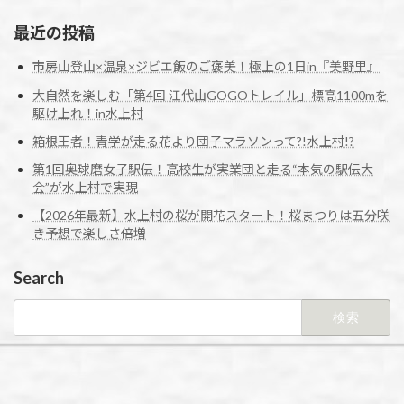
最近の投稿
市房山登山×温泉×ジビエ飯のご褒美！極上の1日in『美野里』
大自然を楽しむ「第4回 江代山GOGOトレイル」標高1100mを
駆け上れ！in水上村
箱根王者！青学が走る花より団子マラソンって?!水上村!?
第1回奥球磨女子駅伝！高校生が実業団と走る“本気の駅伝大
会”が水上村で実現
【2026年最新】水上村の桜が開花スタート！桜まつりは五分咲
き予想で楽しさ倍増
Search
検
索: