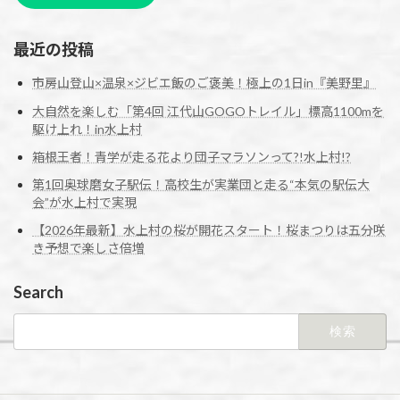
最近の投稿
市房山登山×温泉×ジビエ飯のご褒美！極上の1日in『美野里』
大自然を楽しむ「第4回 江代山GOGOトレイル」標高1100mを
駆け上れ！in水上村
箱根王者！青学が走る花より団子マラソンって?!水上村!?
第1回奥球磨女子駅伝！高校生が実業団と走る“本気の駅伝大
会”が水上村で実現
【2026年最新】水上村の桜が開花スタート！桜まつりは五分咲
き予想で楽しさ倍増
Search
検
索: