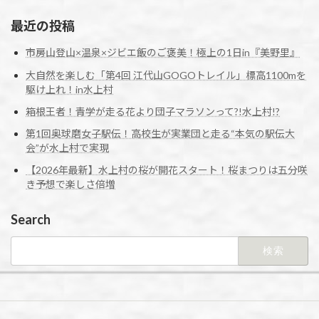
最近の投稿
市房山登山×温泉×ジビエ飯のご褒美！極上の1日in『美野里』
大自然を楽しむ「第4回 江代山GOGOトレイル」標高1100mを
駆け上れ！in水上村
箱根王者！青学が走る花より団子マラソンって?!水上村!?
第1回奥球磨女子駅伝！高校生が実業団と走る“本気の駅伝大
会”が水上村で実現
【2026年最新】水上村の桜が開花スタート！桜まつりは五分咲
き予想で楽しさ倍増
Search
検
索: